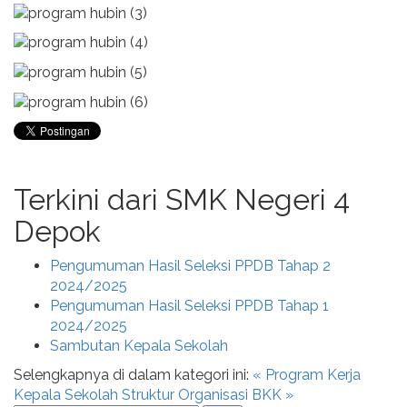
Terkini dari SMK Negeri 4
Depok
Pengumuman Hasil Seleksi PPDB Tahap 2
2024/2025
Pengumuman Hasil Seleksi PPDB Tahap 1
2024/2025
Sambutan Kepala Sekolah
Selengkapnya di dalam kategori ini:
« Program Kerja
Kepala Sekolah
Struktur Organisasi BKK »