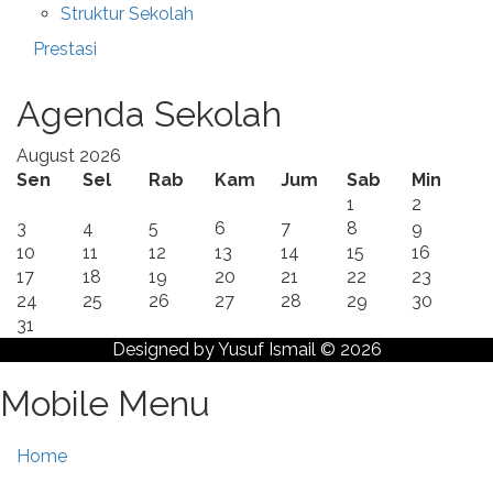
Struktur Sekolah
Prestasi
Previous
Previous
Next
Next
Agenda Sekolah
Year
Month
Year
Month
August 2026
Sen
Sel
Rab
Kam
Jum
Sab
Min
1
2
3
4
5
6
7
8
9
10
11
12
13
14
15
16
17
18
19
20
21
22
23
24
25
26
27
28
29
30
31
Designed by Yusuf Ismail © 2026
Mobile Menu
Home